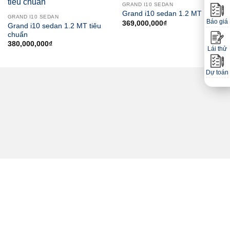
GRAND I10 SEDAN
Grand i10 sedan 1.2 MT
GRAND I10 SEDAN
Báo giá
369,000,000
₫
Grand i10 sedan 1.2 MT tiêu
chuẩn
380,000,000
₫
Lái thử
Dự toán
TIN TỨC
02
16
Th11
Th3