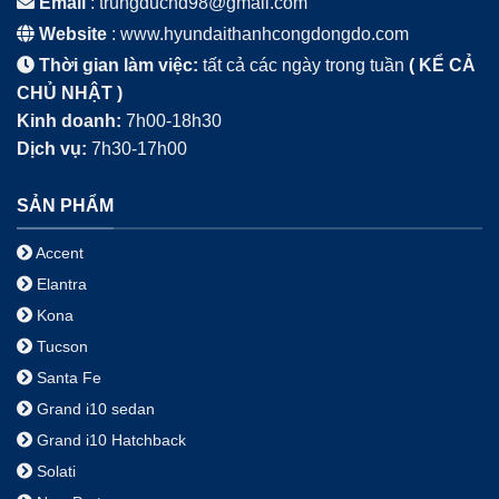
Email
: trungduchd98@gmail.com
Website
: www.hyundaithanhcongdongdo.com
Thời gian làm việc:
tất cả các ngày trong tuần
(
KỂ CẢ
CHỦ NHẬT
)
Kinh doanh:
7h00-18h30
Dịch vụ:
7h30-17h00
SẢN PHẨM
Accent
Elantra
Kona
Tucson
Santa Fe
Grand i10 sedan
Grand i10 Hatchback
Solati