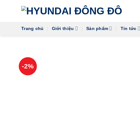
Skip
to
content
Trang chủ
Giới thiệu
Sản phẩm
Tin tức
-2%