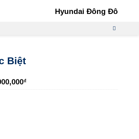
Hyundai Đông Đô
c Biệt
Giá
900,000
₫
hiện
tại
000,000₫.
là:
609,900,000₫.