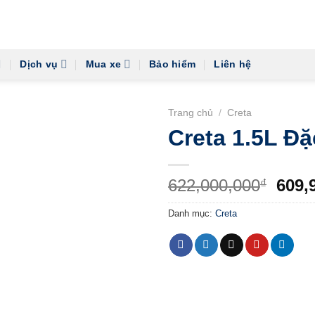
Dịch vụ
Mua xe
Bảo hiểm
Liên hệ
Trang chủ
/
Creta
Creta 1.5L Đặ
Giá
622,000,000
609,
₫
gốc
Danh mục:
Creta
là:
622,