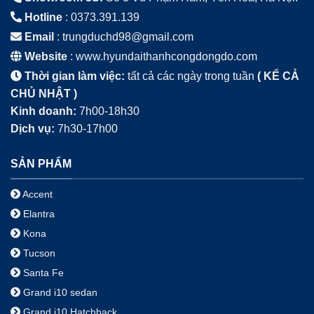
Hotline
: 0373.391.139
Email
: trungduchd98@gmail.com
Website
: www.hyundaithanhcongdongdo.com
Thời gian làm việc:
tất cả các ngày trong tuần
(
KỂ CẢ
CHỦ NHẬT
)
Kinh doanh:
7h00-18h30
Dịch vụ:
7h30-17h00
SẢN PHẨM
Accent
Elantra
Kona
Tucson
Santa Fe
Grand i10 sedan
Grand i10 Hatchback