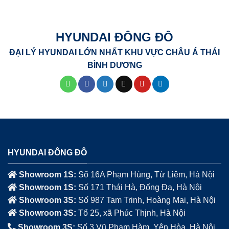
HYUNDAI ĐÔNG ĐÔ
ĐẠI LÝ HYUNDAI LỚN NHẤT KHU VỰC CHÂU Á THÁI
BÌNH DƯƠNG
HYUNDAI ĐÔNG ĐÔ
Showroom 1S:
Số 16A Phạm Hùng, Từ Liêm, Hà Nội
Showroom 1S:
Số 171 Thái Hà, Đống Đa, Hà Nội
Showroom 3S:
Số 987 Tam Trinh, Hoàng Mai, Hà Nội
Showroom 3S:
Tổ 25, xã Phúc Thịnh, Hà Nội
Showroom 3S:
Số 3 Vũ Phạm Hàm, Yên Hòa, Hà Nội.