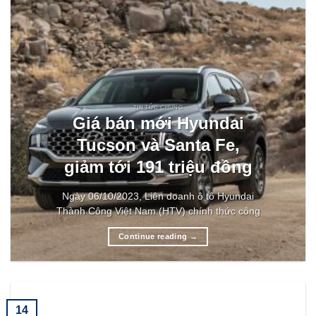
TIN TỨC CHUNG
Giá bán mới Hyundai
Tucson và Santa Fe,
giảm tới 191 triệu đồng
Ngày 06/10/2023, Liên doanh ô tô Hyundai
Thành Công Việt Nam (HTV) chính thức công
Continue reading
→
14